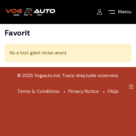
Meniu
Favorit
Nu a fost găsit niciun anunț.
© 2025 Vogauto.md. Toate drepturile rezervate.
Terms & Conditions
Privacy Notice
FAQs