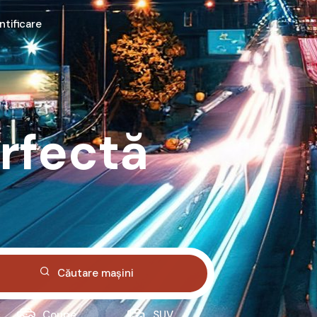
ntificare
rfectă
Căutare mașini
Coupe
SUV