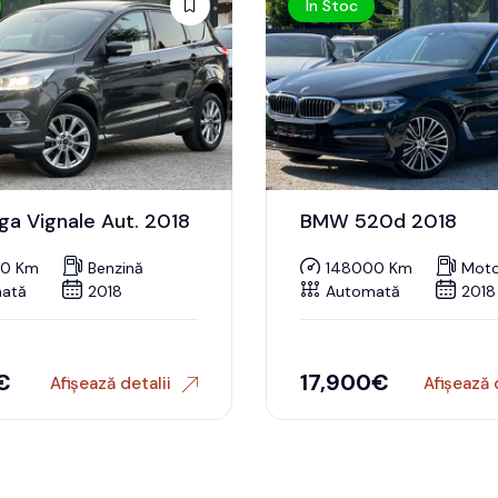
În Stoc
ga Vignale Aut. 2018
BMW 520d 2018
00 Km
Benzină
148000 Km
Moto
ată
2018
Automată
2018
€
17,900
€
Afișează detalii
Afișează 