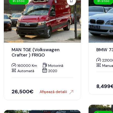
În Stoc
În Stoc
MAN TGE (Volkswagen
BMW 73
Crafter ) FRIGO
22100
160000 Km
Motorină
Manua
Automată
2020
8,499
26,500
€
Afișează detalii