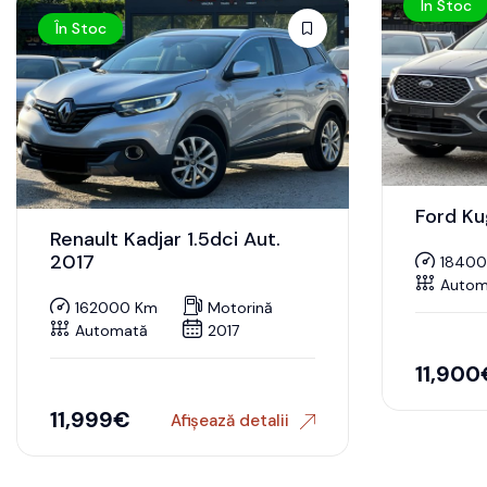
În Stoc
În Stoc
Ford Ku
Renault Kadjar 1.5dci Aut.
2017
1840
Autom
162000 Km
Motorină
Automată
2017
11,900
11,999
€
Afișează detalii