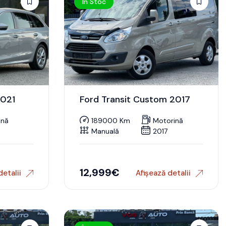
În Stoc
2021
Ford Transit Custom 2017
ină
189000 Km
Motorină
Manuală
2017
12,999
€
detalii
Afișează detalii