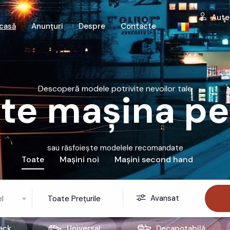
Aute
casă
Anunțuri
Despre
Contacte
Descoperă modele potrivite nevoilor tale
te mașina pe
sau răsfoiește modelele recomandate
Toate
Mașini noi
Mașini second hand
Avansat
l
Toate Prețurile
ack
Universal
Decapotabilă