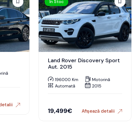
În Stoc
Land Rover Discovery Sport
Aut. 2015
rină
196000 Km
Motorină
Automată
2015
detalii
19,499
€
Afișează detalii