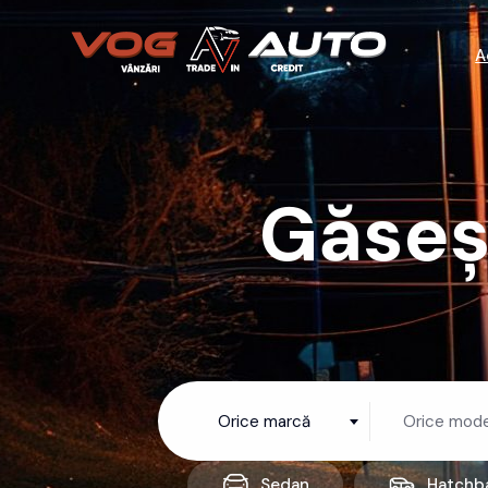
A
Găseș
Orice marcă
Orice mode
Sedan
Hatchb