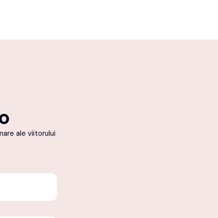
to
are ale viitorului