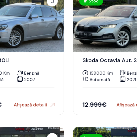
În Stoc
0Li
Skoda Octavia Aut. 
0 Km
Benzină
199000 Km
Benz
lă
2007
Automată
2021
€
12,999
€
Afișează detalii
Afișează 