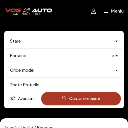
Meniu
Stare
Porsche
×
Orice model
Toate Prețurile
Avansat
Cautare mașini
Acasă
Listări
Porsche