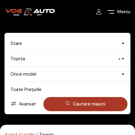
Meniu
Stare
Toyota
×
Orice model
Toate Prețurile
Avansat
Cautare mașini
Acasă
Listări
Toyota