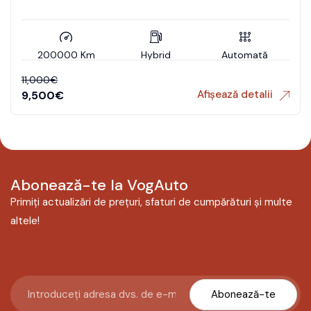
200000 Km
Hybrid
Automată
11,000
€
Afișează detalii
9,500
€
Abonează-te la VogAuto
Primiți actualizări de prețuri, sfaturi de cumpărături și multe
altele!
Abonează-te