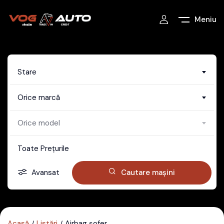
Meniu
Stare
Orice marcă
Orice model
Toate Prețurile
Avansat
Cautare mașini
Acasă
Listări
Airbag șofer