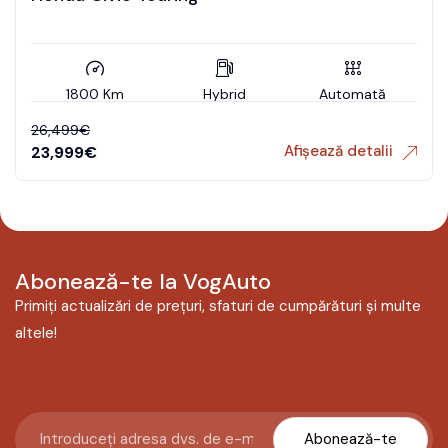
1800 Km
Hybrid
Automată
26,499
€
Afișează detalii
23,999
€
Abonează-te la VogAuto
Primiți actualizări de prețuri, sfaturi de cumpărături și multe
altele!
Abonează-te