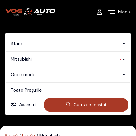
Meniu
Stare
Mitsubishi
×
Orice model
Toate Prețurile
Avansat
Cautare mașini
Acasă
Listări
Mitsubishi