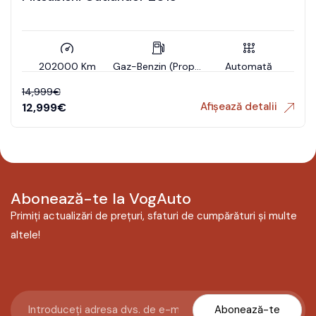
202000 Km
Gaz-Benzin (Propan)
Automată
14,999
€
Afișează detalii
12,999
€
Abonează-te la VogAuto
Primiți actualizări de prețuri, sfaturi de cumpărături și multe
altele!
Abonează-te