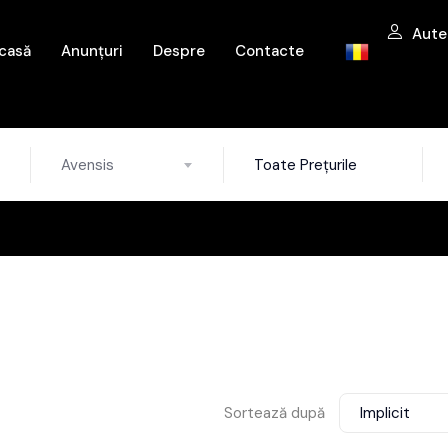
Aute
casă
Anunțuri
Despre
Contacte
Avensis
Toate Prețurile
Sortează după
Implicit