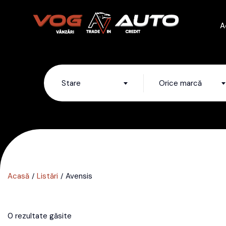
A
Stare
Orice marcă
Acasă
Listări
Avensis
0 rezultate găsite