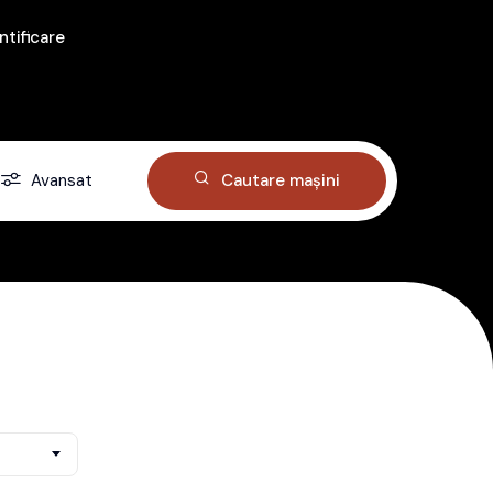
ntificare
Avansat
Cautare mașini