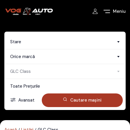
Meniu
Stare
Orice marcă
GLC Class
Toate Prețurile
Avansat
Cautare mașini
Acasă
Listări
GLC Class