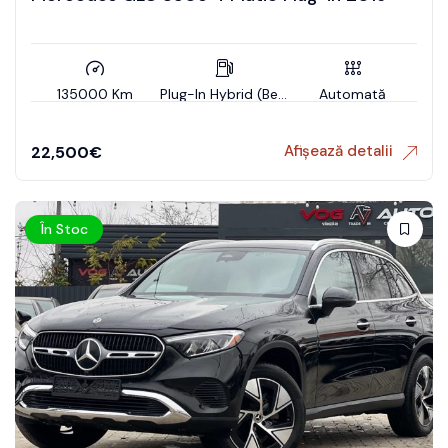
135000 Km
Plug-In Hybrid (Benzin)
Automată
Afișează detalii
22,500
€
În Stoc