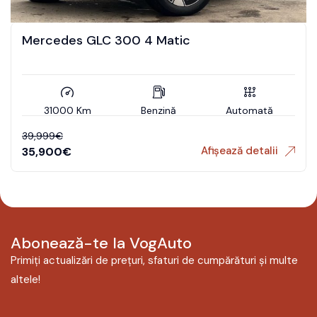
Mercedes GLC 300 4 Matic
31000 Km
Benzină
Automată
39,999
€
Afișează detalii
35,900
€
Abonează-te la VogAuto
Primiți actualizări de prețuri, sfaturi de cumpărături și multe
altele!