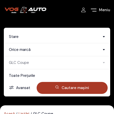
Meniu
Stare
Orice marcă
GLC Coupe
Toate Prețurile
Avansat
Cautare mașini
Acasă
Listări
GLC Coupe