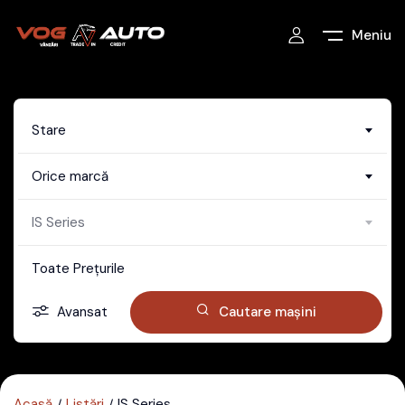
Meniu
Stare
Orice marcă
IS Series
Toate Prețurile
Avansat
Cautare mașini
Acasă
Listări
IS Series