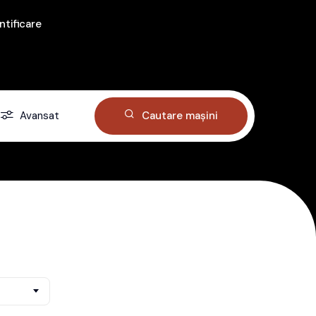
ntificare
Avansat
Cautare mașini