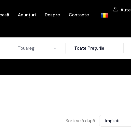
Aute
casă
Anunțuri
Despre
Contacte
Touareg
Toate Prețurile
Sortează după
Implicit