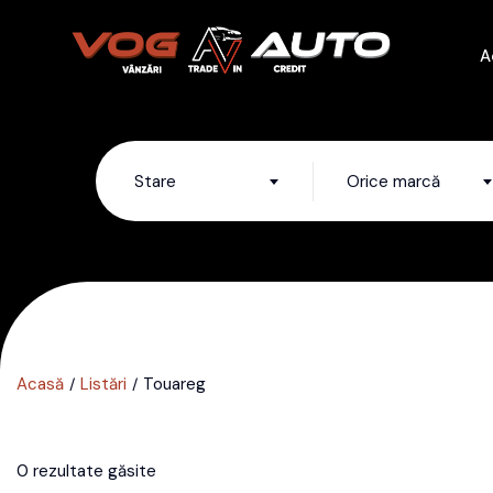
A
Stare
Orice marcă
Acasă
Listări
Touareg
0 rezultate găsite