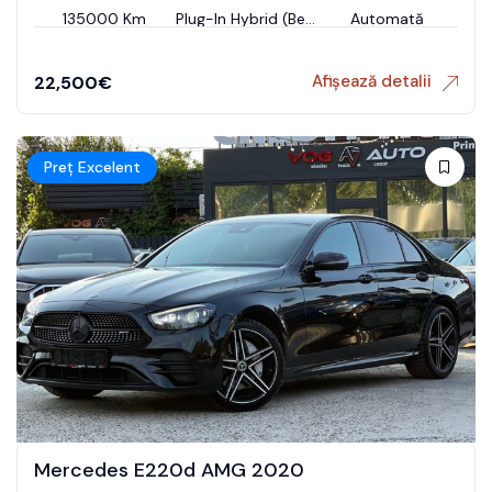
135000 Km
Plug-In Hybrid (Benzin)
Automată
Afișează detalii
22,500
€
Preț Excelent
Mercedes E220d AMG 2020