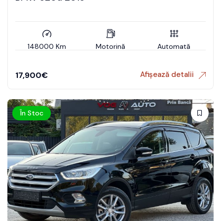
148000 Km
Motorină
Automată
Afișează detalii
17,900
€
În Stoc