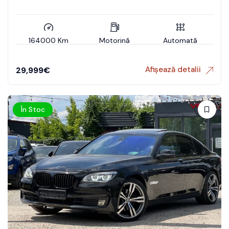
164000 Km
Motorină
Automată
Afișează detalii
29,999
€
În Stoc