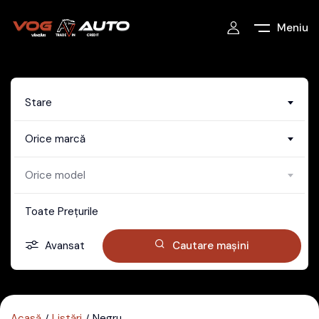
Meniu
Stare
Orice marcă
Orice model
Toate Prețurile
Avansat
Cautare mașini
Acasă
Listări
Negru