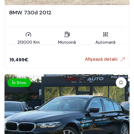
BMW 730d 2012
213000 Km
Motorină
Automată
Afișează detalii
19,499
€
În Stoc