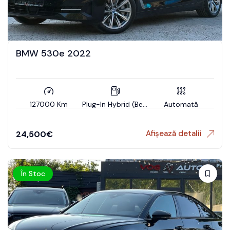
BMW 530e 2022
127000 Km
Plug-In Hybrid (Benzin)
Automată
Afișează detalii
24,500
€
În Stoc