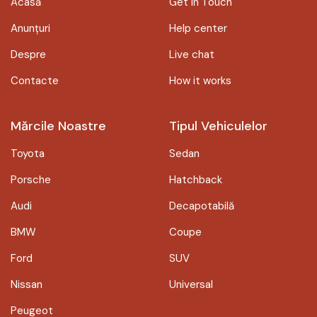
Acasă
Get in Touch
Anunțuri
Help center
Despre
Live chat
Contacte
How it works
Mărcile Noastre
Tipul Vehiculelor
Toyota
Sedan
Porsche
Hatchback
Audi
Decapotabilă
BMW
Coupe
Ford
SUV
Nissan
Universal
Peugeot