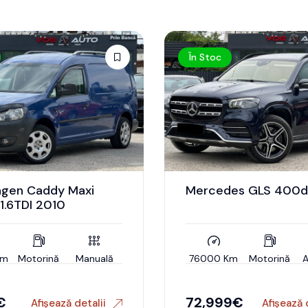
În Stoc
agen Caddy Maxi
Mercedes GLS 400d
1.6TDI 2010
Km
Motorină
Manuală
76000 Km
Motorină
€
72,999
€
Afișează detalii
Afișează 