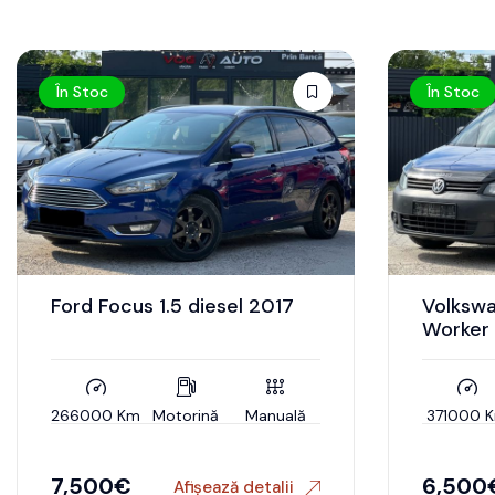
În Stoc
În Stoc
Ford Focus 1.5 diesel 2017
Volksw
Worker 
266000 Km
Motorină
Manuală
371000 
7,500
€
6,500
Afișează detalii