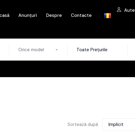
Aute
casă
Anunțuri
Despre
Contacte
Orice model
Toate Prețurile
Sortează după
Implicit