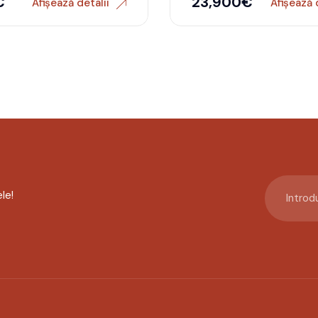
€
23,900
€
Afișează detalii
Afișează 
le!