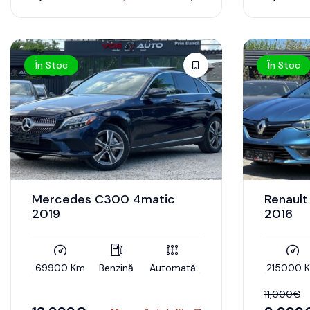
În Stoc
În Stoc
Mercedes C300 4matic
Renault
2019
2016
69900 Km
Benzină
Automată
215000 
11,000
€