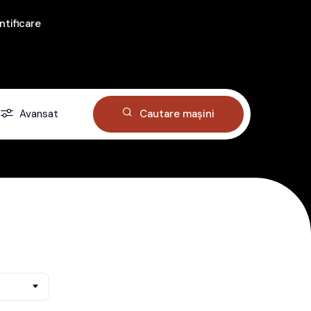
ntificare
Avansat
Cautare mașini