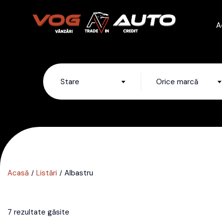
A
Stare
Orice marcă
Acasă
Listări
Albastru
7 rezultate găsite