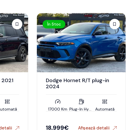
În Stoc
 2021
Dodge Hornet R/T plug-in
2024
Automată
17000 Km
Plug-In Hybrid (Benzin)
Automată
18,999
€
detalii
Afișează detalii