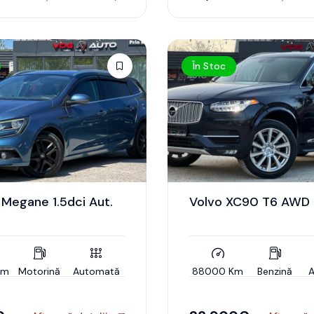
În Stoc
 Megane 1.5dci Aut.
Volvo XC90 T6 AWD
Km
Motorină
Automată
88000 Km
Benzină