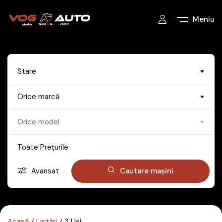
Meniu
Stare
Orice marcă
Orice model
Toate Prețurile
Avansat
Cautare mașini
Acasă
Listări
3 Uși