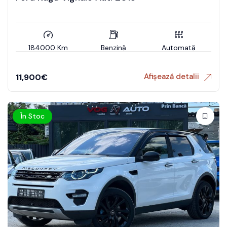
184000 Km
Benzină
Automată
Afișează detalii
11,900
€
În Stoc