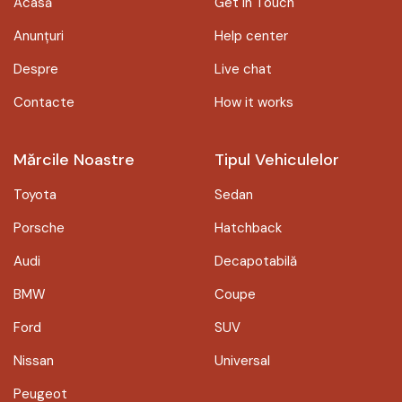
Acasă
Get in Touch
Anunțuri
Help center
Despre
Live chat
Contacte
How it works
Mărcile Noastre
Tipul Vehiculelor
Toyota
Sedan
Porsche
Hatchback
Audi
Decapotabilă
BMW
Coupe
Ford
SUV
Nissan
Universal
Peugeot