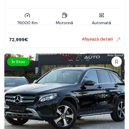
76000 Km
Motorină
Automată
Afișează detalii
72,999
€
În Stoc