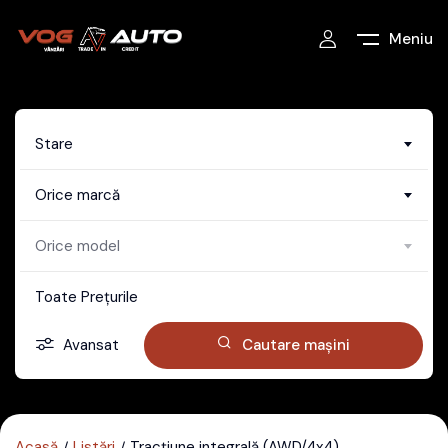
Meniu
Stare
Orice marcă
Orice model
Toate Prețurile
Avansat
Cautare mașini
Acasă
Listări
Tracțiune integrală (AWD/4x4)