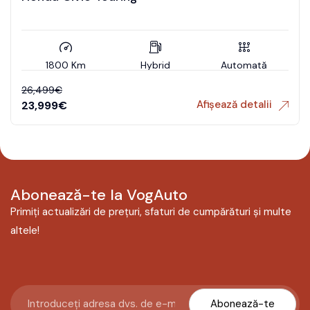
1800 Km
Hybrid
Automată
26,499
€
Afișează detalii
23,999
€
Abonează-te la VogAuto
Primiți actualizări de prețuri, sfaturi de cumpărături și multe
altele!
Abonează-te