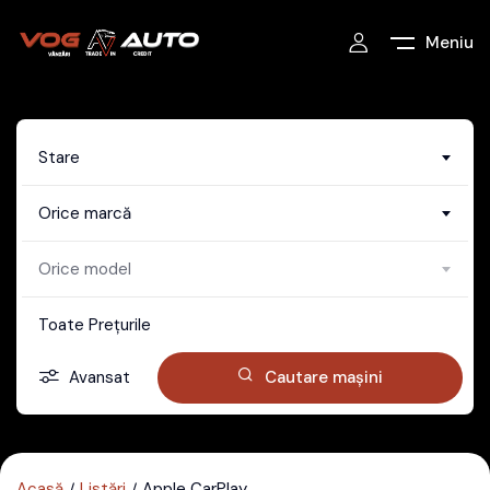
Meniu
Stare
Orice marcă
Orice model
Toate Prețurile
Avansat
Cautare mașini
Acasă
Listări
Apple CarPlay