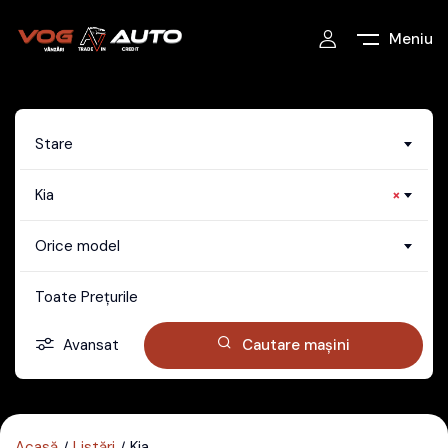
Meniu
Stare
Kia
×
Orice model
Toate Prețurile
Avansat
Cautare mașini
Acasă
Listări
Kia