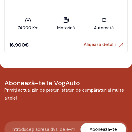
74000 Km
Motorină
Automată
Afișează detalii
16,900
€
Abonează-te la VogAuto
Primiți actualizări de prețuri, sfaturi de cumpărături și multe
altele!
Abonează-te