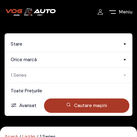
Meniu
Stare
Orice marcă
1 Series
Toate Prețurile
Avansat
Cautare mașini
Acasă
Listări
1 Series