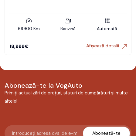
69900 Km
Benzină
Automată
Afișează detalii
18,999
€
Abonează-te la VogAuto
Primiți actualizări de prețuri, sfaturi de cumpărături și multe
altele!
Abonează-te