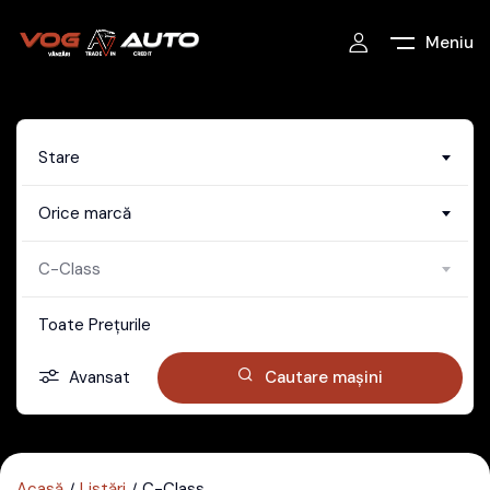
Meniu
Stare
Orice marcă
C-Class
Toate Prețurile
Avansat
Cautare mașini
Acasă
Listări
C-Class