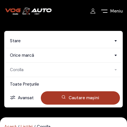
Meniu
Stare
Orice marcă
Corolla
Toate Prețurile
Avansat
Cautare mașini
Acasă
Listări
Corolla