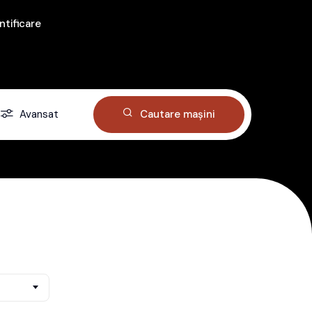
ntificare
Avansat
Cautare mașini