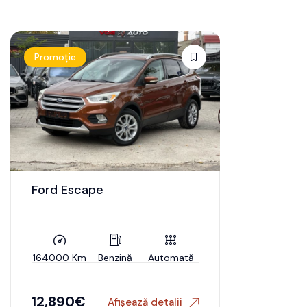
Promoție
Ford Escape
164000 Km
Benzină
Automată
12,890
€
Afișează detalii