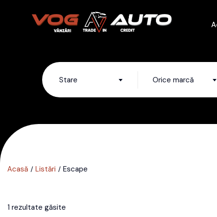
A
Stare
Orice marcă
Acasă
Listări
Escape
1 rezultate găsite