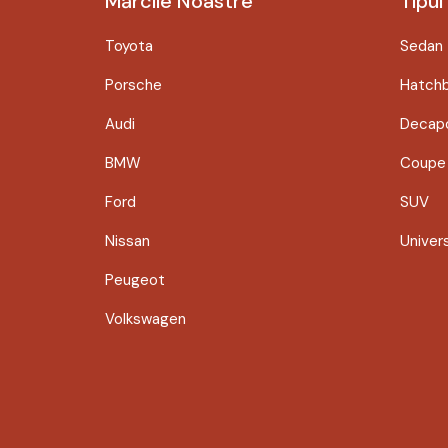
Mărcile Noastre
Tipul
Toyota
Sedan
Porsche
Hatch
Audi
Decapo
BMW
Coupe
Ford
SUV
Nissan
Univer
Peugeot
Volkswagen