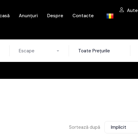
Aute
casă
Anunțuri
Despre
Contacte
Escape
Toate Prețurile
Sortează după
Implicit