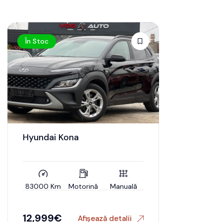
În Stoc
Hyundai Kona
83000 Km
Motorină
Manuală
12,999
€
Afișează detalii