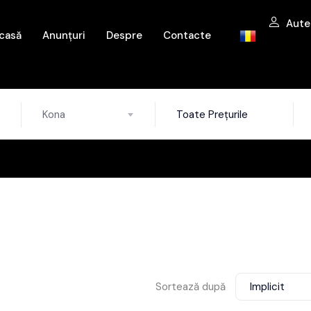
Aute
casă
Anunțuri
Despre
Contacte
Kona
Toate Prețurile
Sortează după
Implicit