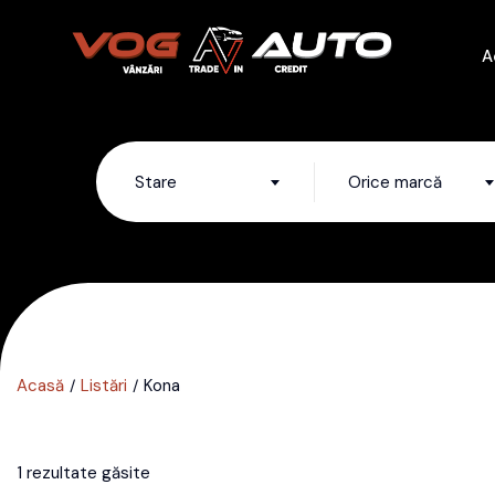
A
Stare
Orice marcă
Acasă
Listări
Kona
1 rezultate găsite