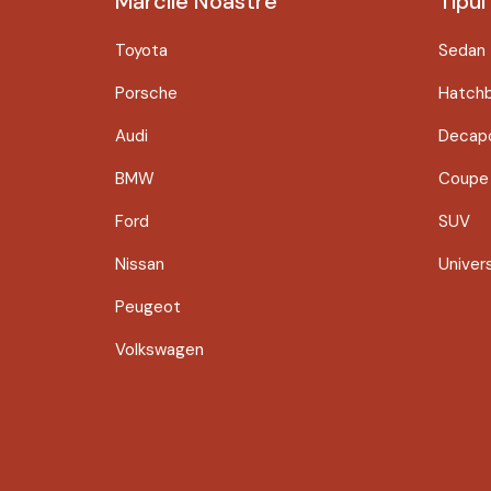
Mărcile Noastre
Tipul
Toyota
Sedan
Porsche
Hatch
Audi
Decapo
BMW
Coupe
Ford
SUV
Nissan
Univer
Peugeot
Volkswagen