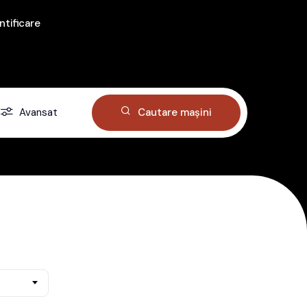
ntificare
Avansat
Cautare mașini