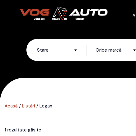
A
Stare
Orice marcă
Acasă
Listări
Logan
1 rezultate găsite