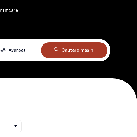
ntificare
Avansat
Cautare mașini