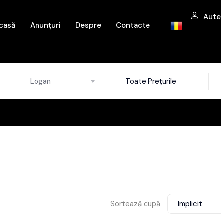
Aute
casă
Anunțuri
Despre
Contacte
Logan
Toate Prețurile
Sortează după
Implicit