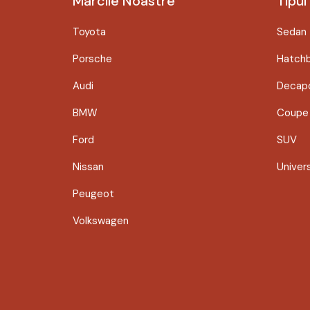
Mărcile Noastre
Tipul
Toyota
Sedan
Porsche
Hatch
Audi
Decapo
BMW
Coupe
Ford
SUV
Nissan
Univer
Peugeot
Volkswagen