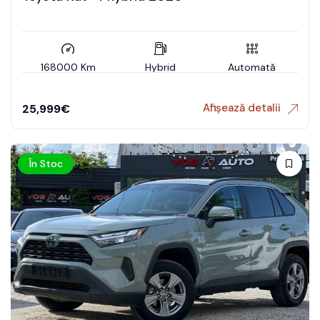
168000 Km
Hybrid
Automată
Afișează detalii
25,999
€
În Stoc