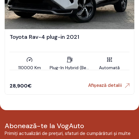
Toyota Rav-4 plug-in 2021
110000 Km
Plug-In Hybrid (Benzin)
Automată
Afișează detalii
28,900
€
Abonează-te la VogAuto
Primiți actualizări de prețuri, sfaturi de cumpărături și multe