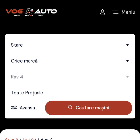
Meniu
Stare
Orice marcă
Rav 4
Toate Prețurile
Avansat
Cautare mașini
Acasă
Listări
Rav 4