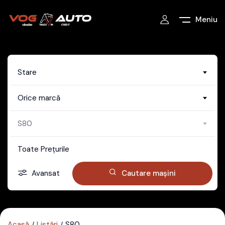
Meniu
Stare
Orice marcă
S80
Toate Prețurile
Avansat
Cautare mașini
Acasă
Listări
S80