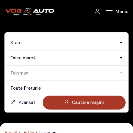
Meniu
Stare
Orice marcă
Talisman
Toate Prețurile
Avansat
Cautare mașini
Acasă
Listări
Talisman