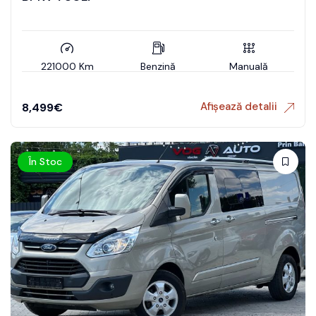
221000 Km
Benzină
Manuală
Afișează detalii
8,499
€
În Stoc