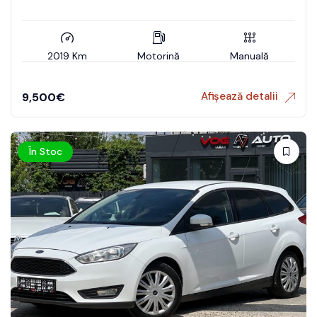
2019 Km
Motorină
Manuală
Afișează detalii
9,500
€
În Stoc