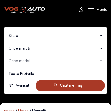
Meniu
Stare
Orice marcă
Orice model
Toate Prețurile
Avansat
Cautare mașini
Acasă
Listări
Manuală