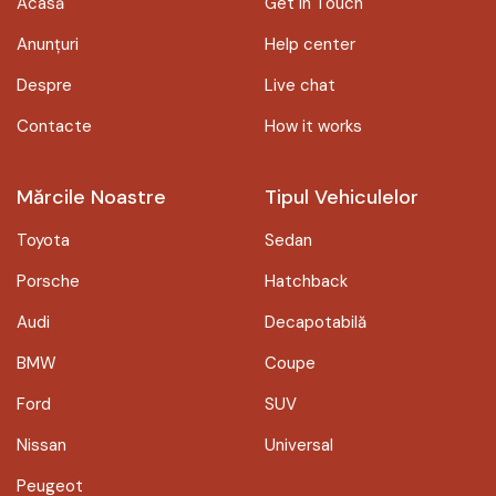
Acasă
Get in Touch
Anunțuri
Help center
Despre
Live chat
Contacte
How it works
Mărcile Noastre
Tipul Vehiculelor
Toyota
Sedan
Porsche
Hatchback
Audi
Decapotabilă
BMW
Coupe
Ford
SUV
Nissan
Universal
Peugeot