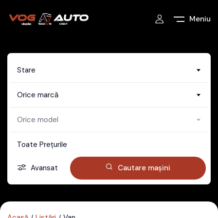
Meniu
Stare
Orice marcă
Orice model
Toate Prețurile
Avansat
Cautare mașini
Acasă
Listări
Van