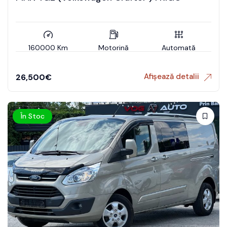
160000 Km
Motorină
Automată
Afișează detalii
26,500
€
În Stoc