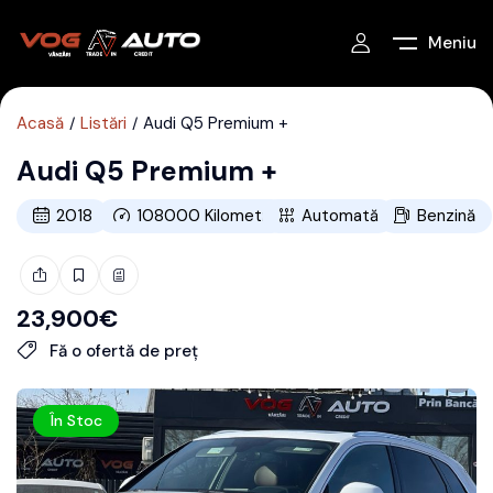
Meniu
Acasă
Listări
Audi Q5 Premium +
Audi Q5 Premium +
2018
108000
Kilometri
Automată
Benzină
23,900
€
Fă o ofertă de preț
În Stoc