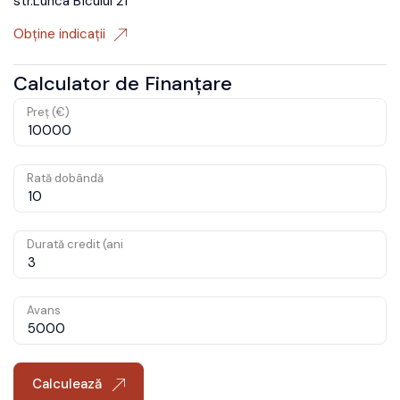
str.Lunca Bîcului 21
Obține indicații
Calculator de Finanțare
Preț (€)
Rată dobândă
Durată credit (ani
Avans
Calculează