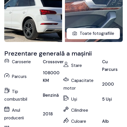
Toate fotografiile
Prezentare generală a mașinii
Caroserie
Crossover
Cu
Stare
Parcurs
108000
Parcurs
KM
Capacitate
2000
motor
Tip
Benzină
combustibil
Uși
5 Uși
Anul
Cilindree
2018
producerii
Culoare
Alb