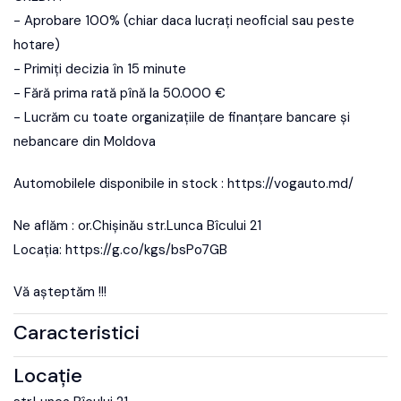
- Aprobare 100% (chiar daca lucrați neoficial sau peste
hotare)
- Primiți decizia în 15 minute
- Fără prima rată pînă la 50.000 €
- Lucrăm cu toate organizațiile de finanțare bancare și
nebancare din Moldova
Automobilele disponibile in stock : https://vogauto.md/
Ne aflăm : or.Chișinău str.Lunca Bîcului 21
Locația: https://g.co/kgs/bsPo7GB
Vă așteptăm !!!
Caracteristici
Locație