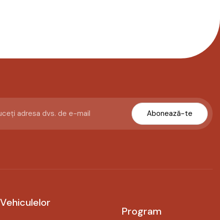
Abonează-te
 Vehiculelor
Program