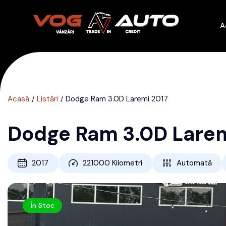
A
Acasă
Listări
Dodge Ram 3.0D Laremi 2017
Dodge Ram 3.0D Larem
2017
221000
Kilometri
Automată
În Stoc