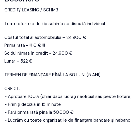
CREDIT/ LEASING / SCHMB
Toate ofertele de tip schimb se discută individual
Costul total al automobilului – 24.900 €
Prima rată - !!! 0 € !!!
Soldul rămas în credit - 24.900 €
Lunar – 522 €
TERMEN DE FINANȚARE PÎNĂ LA 60 LUNI (5 ANI)
CREDIT:
- Aprobare 100% (chiar daca lucrați neoficial sau peste hotare
- Primiți decizia în 15 minute
- Fără prima rată pînă la 50.000 €
- Lucrăm cu toate organizațiile de finanțare bancare și neban