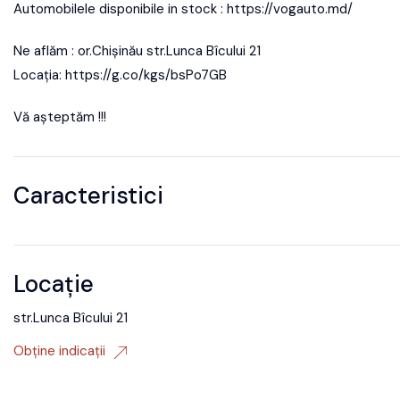
Automobilele disponibile in stock : https://vogauto.md/
Ne aflăm : or.Chișinău str.Lunca Bîcului 21
Locația: https://g.co/kgs/bsPo7GB
Vă așteptăm !!!
Caracteristici
Locație
str.Lunca Bîcului 21
Obține indicații