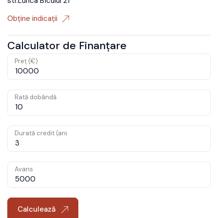
str.Lunca Bîcului 21
Obține indicații
Calculator de Finanțare
Preț (€)
Rată dobândă
Durată credit (ani
Avans
Calculează