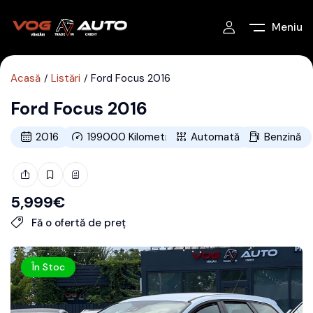
Meniu
Acasă
Listări
Ford Focus 2016
Ford Focus 2016
2016
199000
Kilometri
Automată
Benzină
5,999
€
Fă o ofertă de preț
În Stoc