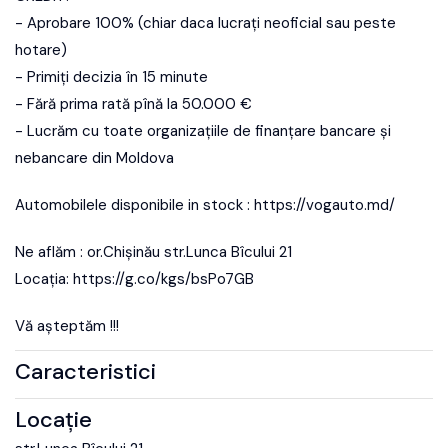
- Aprobare 100% (chiar daca lucrați neoficial sau peste
hotare)
- Primiți decizia în 15 minute
- Fără prima rată pînă la 50.000 €
- Lucrăm cu toate organizațiile de finanțare bancare și
nebancare din Moldova
Automobilele disponibile in stock : https://vogauto.md/
Ne aflăm : or.Chișinău str.Lunca Bîcului 21
Locația: https://g.co/kgs/bsPo7GB
Vă așteptăm !!!
Caracteristici
Locație