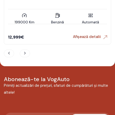
199000 Km
Benzină
Automată
Afișează detalii
12,999
€
Abonează-te la VogAuto
Primiți actualizări de prețuri, sfaturi de cumpărături și multe
altele!