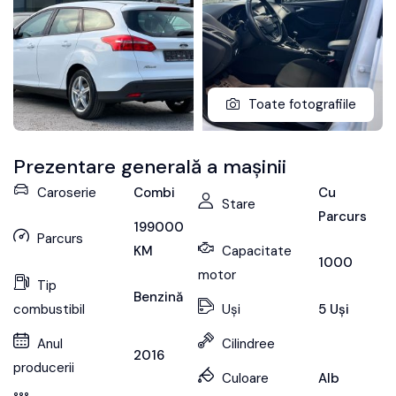
Toate fotografiile
Prezentare generală a mașinii
Caroserie
Combi
Cu
Stare
Parcurs
199000
Parcurs
KM
Capacitate
1000
motor
Tip
Benzină
combustibil
Uși
5 Uși
Anul
Cilindree
2016
producerii
Culoare
Alb