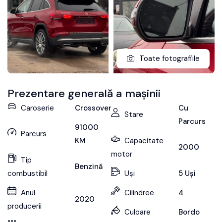
Toate fotografiile
Prezentare generală a mașinii
Caroserie
Crossover
Cu
Stare
Parcurs
91000
Parcurs
KM
Capacitate
2000
motor
Tip
Benzină
combustibil
Uși
5 Uși
Anul
Cilindree
4
2020
producerii
Culoare
Bordo