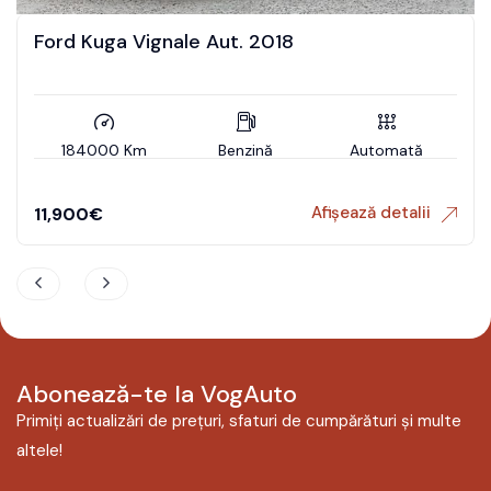
Land Rover Discovery Sport Aut.
Automată
196000 Km
Motorină
fișează detalii
Afi
19,499
€
Abonează-te la VogAuto
Primiți actualizări de prețuri, sfaturi de cumpărături și multe
altele!