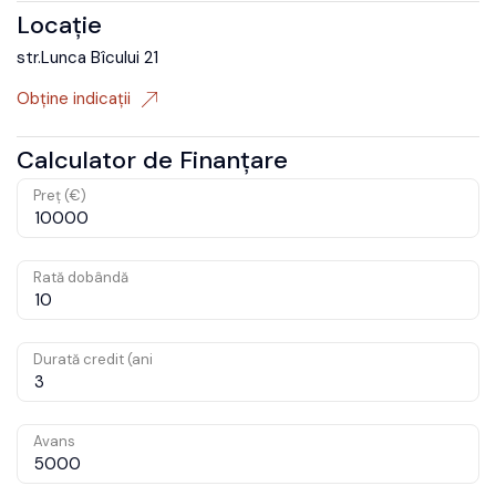
Locație
str.Lunca Bîcului 21
Obține indicații
Calculator de Finanțare
Preț (€)
Rată dobândă
Durată credit (ani
Avans