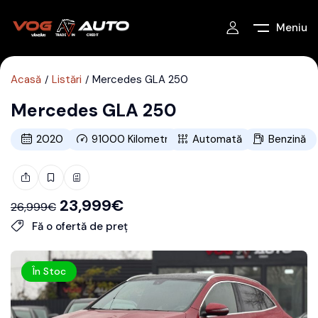
Meniu
Acasă
Listări
Mercedes GLA 250
Mercedes GLA 250
2020
91000
Kilometri
Automată
Benzină
23,999
€
26,999
€
Fă o ofertă de preț
În Stoc