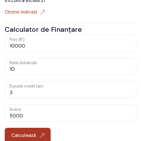
str.Lunca Bîcului 21
Obține indicații
Calculator de Finanțare
Preț (€)
Rată dobândă
Durată credit (ani
Avans
Calculează