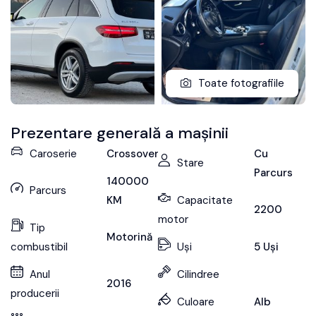
Toate fotografiile
Prezentare generală a mașinii
Caroserie
Crossover
Cu
Stare
Parcurs
140000
Parcurs
KM
Capacitate
2200
motor
Tip
Motorină
combustibil
Uși
5 Uși
Anul
Cilindree
2016
producerii
Culoare
Alb