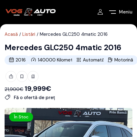
Meniu
Acasă
Listări
Mercedes GLC250 4matic 2016
Mercedes GLC250 4matic 2016
2016
140000
Kilometri
Automată
Motorină
19,999
€
21,900
€
Fă o ofertă de preț
În Stoc