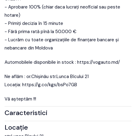
- Aprobare 100% (chiar daca lucrați neoficial sau peste
hotare)
- Primiți decizia în 15 minute
- Fără prima rată pînă la 50.000 €
- Lucrăm cu toate organizațiile de finanțare bancare și
nebancare din Moldova
Automobilele disponibile in stock : https://vogauto.md/
Ne aflăm : or.Chișinău str.Lunca Bîcului 21
Locația: https://g.co/kgs/bsPo7GB
Vă așteptăm !!!
Caracteristici
Locație