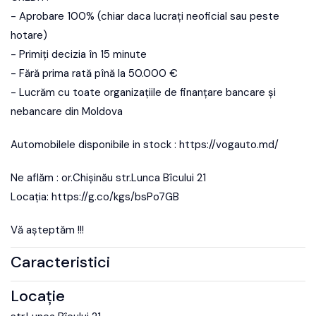
- Aprobare 100% (chiar daca lucrați neoficial sau peste
hotare)
- Primiți decizia în 15 minute
- Fără prima rată pînă la 50.000 €
- Lucrăm cu toate organizațiile de finanțare bancare și
nebancare din Moldova
Automobilele disponibile in stock : https://vogauto.md/
Ne aflăm : or.Chișinău str.Lunca Bîcului 21
Locația: https://g.co/kgs/bsPo7GB
Vă așteptăm !!!
Caracteristici
Locație