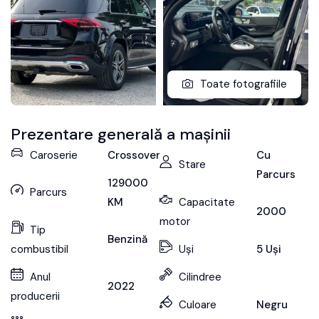
Toate fotografiile
Prezentare generală a mașinii
Caroserie
Crossover
Cu
Stare
Parcurs
129000
Parcurs
KM
Capacitate
2000
motor
Tip
Benzină
combustibil
Uși
5 Uși
Anul
Cilindree
2022
producerii
Culoare
Negru