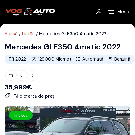
Meniu
Acasă
Listări
Mercedes GLE350 4matic 2022
Mercedes GLE350 4matic 2022
2022
129000
Kilometri
Automată
Benzină
35,999
€
Fă o ofertă de preț
În Stoc