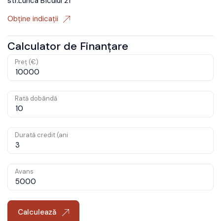
str.Lunca Bîcului 21
Obține indicații
Calculator de Finanțare
Preț (€)
Rată dobândă
Durată credit (ani
Avans
Calculează