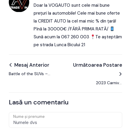
Doar la VOGAUTO sunt cele mai bune
prețuri la automobile! Cele mai bune oferte
la CREDIT AUTO la cel mai mic % din țară!
Pînă la 30000€ /FĂRĂ PRIMA RATĂ/
Sună acum la 067 260 003
Te așteptăm
pe strada Lunca Bicului 21
Mesaj Anterior
Următoarea Postare
Battle of the SUVs –
Kia Sportage vs
2023 Carnival
Hyundai Tucson
Standard blind-spot
& forward collision
Lasă un comentariu
avoidance
Nume și prenume