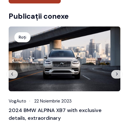
Publicații conexe
Roți
VogAuto
22 Noiembrie 2023
V
2024 BMW ALPINA XB7 with exclusive
2
details, extraordinary
s