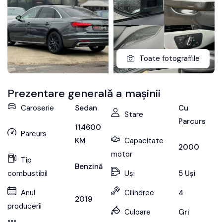
Toate fotografiile
Prezentare generală a mașinii
Caroserie
Sedan
Cu
Stare
Parcurs
114600
Parcurs
KM
Capacitate
2000
motor
Tip
Benzină
combustibil
Uși
5 Uși
Anul
Cilindree
4
2019
producerii
Culoare
Gri