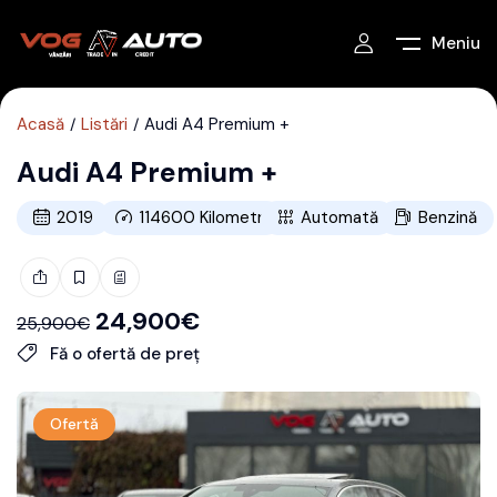
Meniu
Acasă
Listări
Audi A4 Premium +
Audi A4 Premium +
2019
114600
Kilometri
Automată
Benzină
24,900
€
25,900
€
Fă o ofertă de preț
Ofertă