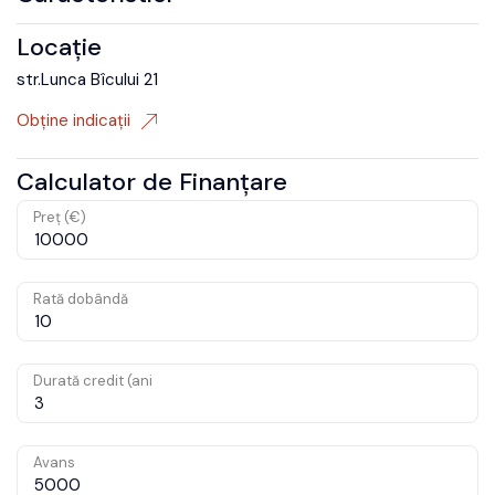
Locație
str.Lunca Bîcului 21
Obține indicații
Calculator de Finanțare
Preț (€)
Rată dobândă
Durată credit (ani
Avans